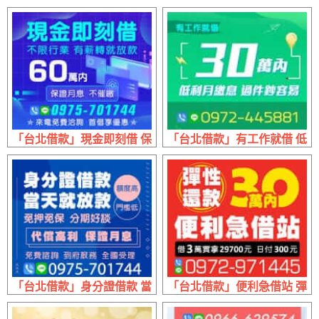
「台北借款」現金即刻借 保證月息不催繳 | 60萬內 不限行
「台北借款」有工作就借 低利月
「台北借款」身分證借款 當天就放款 | 額度高門檻低 保證月
「台北借款」便利急借站 彈性還款 