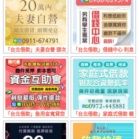
「台北借款」夫妻自營 頭次借貸 | 20萬內 頭期免息
「台北借款」借錢中心 利息低給
「台北借款」急用金寬貸您 線上辦理 | 30分鐘就下款 有薪轉額
「台北借款」家庭式借款 親友