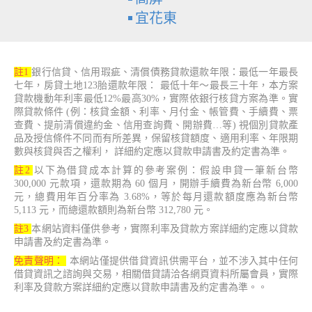
宜花東
註1
銀行信貸、信用瑕疵、清償債務貸款還款年限：最低一年最長
七年，房貸土地123胎還款年限： 最低十年～最長三十年，本方案
貸款機動年利率最低12%最高30%，實際依銀行核貸方案為準。實
際貸款條件 (例：核貸金額、利率、月付金、帳管費、手續費、票
查費、提前清償違約金、信用查詢費、開辦費…等) 視個別貸款產
品及授信條件不同而有所差異，保留核貸額度、適用利率、年限期
數與核貸與否之權利， 詳細約定應以貸款申請書及約定書為準。
註2
以下為借貸成本計算的參考案例：假設申貸一筆新台幣
300,000 元款項，還款期為 60 個月，開辦手續費為新台幣 6,000
元，總費用年百分率為 3.68%，等於每月還款額度應為新台幣
5,113 元，而總還款額則為新台幣 312,780 元。
註3
本網站資料僅供參考，實際利率及貸款方案詳細約定應以貸款
申請書及約定書為準。
免責聲明：
本網站僅提供借貸資訊供需平台，並不涉入其中任何
借貸資訊之諮詢與交易，相關借貸請洽各網頁資料所屬會員，實際
利率及貸款方案詳細約定應以貸款申請書及約定書為準。。