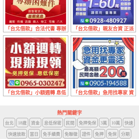
「台北借款」合法代書 專辦困難件 | 首期免息 信用瑕疵法扣
「台北借款」親友合資 正派經營 
「台北借款」小額週轉 息低保密 | 現辦現領 免押免保
「台北借款」急用找專家 資金更
熱門關鍵字
台北
18歲
資金
息低保密
民間
免押免保
3萬
10萬
快速
快速放款
當日
免手續費
免聯徵
證件
免押
免保
分期