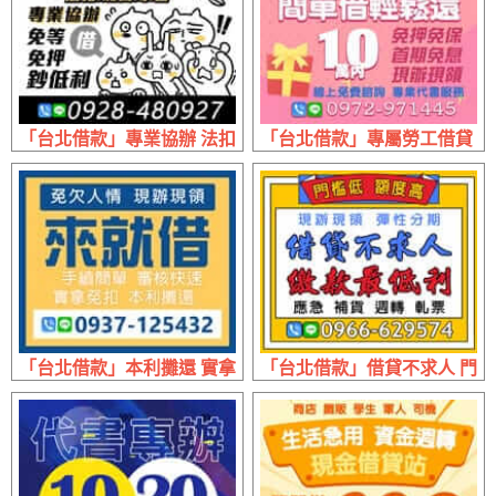
「台北借款」專業協辦 法扣瑕疵小白 | 免等免押 鈔低利
「台北借款」專屬勞工借貸 線上
「台北借款」本利攤還 實拿免扣 | 來就借 免欠人情現辦現領
「台北借款」借貸不求人 門檻