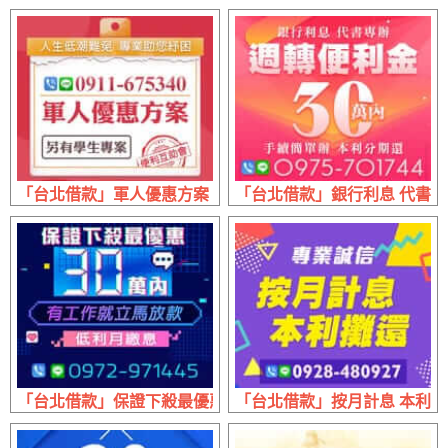
「台北借款」軍人優惠方案 另有學生專案 | 便利互助會 專業
「台北借款」銀行利息 代書專辦
「台北借款」保證下殺最優惠 低利月繳息 | 30萬內 有工作就
「台北借款」按月計息 本利攤還