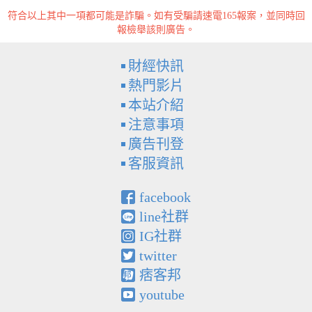
符合以上其中一項都可能是詐騙。如有受騙請速電165報案，並同時回
報檢舉該則廣告。
財經快訊
熱門影片
本站介紹
注意事項
廣告刊登
客服資訊
facebook
line社群
IG社群
twitter
痞客邦
youtube