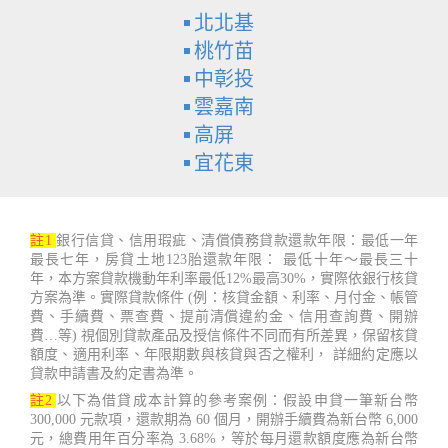
北北基
桃竹苗
中彰投
雲嘉南
高屏
宜花東
註1
銀行信貸、信用瑕疵、清償債務貸款還款年限：最低一年
最長七年，房貸土地123胎還款年限： 最低十年～最長三十
年，本方案貸款機動年利率最低12%最高30%，實際依銀行核貸
方案為準。實際貸款條件 (例：核貸金額、利率、月付金、帳管
費、手續費、票查費、提前清償違約金、信用查詢費、開辦
費…等) 視個別貸款產品及授信條件不同而有所差異，保留核貸
額度、適用利率、年限期數與核貸與否之權利， 詳細約定應以
貸款申請書及約定書為準。
註2
以下為借貸成本計算的參考案例：假設申貸一筆新台幣
300,000 元款項，還款期為 60 個月，開辦手續費為新台幣 6,000
元，總費用年百分率為 3.68%，等於每月還款額度應為新台幣