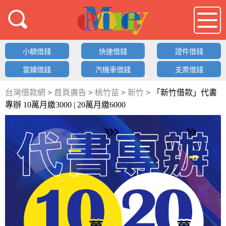
借錢LOGO
小額借錢
快速借錢
證件借錢
當鋪借錢
汽機車借錢
支票借錢
台灣借款網
>
首頁廣告
>
桃竹苗
>
新竹
>
「新竹借款」代書
專辦 10萬月繳3000 | 20萬月繳6000