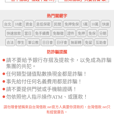
熱門關鍵字
台北
18歲
資金
息低保密
民間
免押免保
3萬
10萬
快速
快速放款
當日
免手續費
免聯徵
證件
免押
免保
分期
合法
學生
軍公教
日日會
日仔會
無薪轉
免留
互助會
防詐騙提醒
請不要給予銀行存摺及提款卡，以免成為詐騙
集團的共犯。
任何類型儲值點數換現金都是詐騙！
事先給付任何名義費用都是詐騙！
請不要提供門號或手機驗證碼！
勿依照他人指示操作ATM、或匯款！
請勿理會號稱來自台灣借款.net官方人員要你貸款的，台灣借款.net只
有經營廣告。