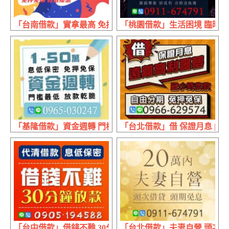
「台南借款」實拿最高 免押免保 | 30萬內 首借優惠
「桃園借款」生活困境 臨時急用
「基隆借款」資金週轉 門檻最低放款乾脆 | 1~50萬 息低保
「台北借款」借 保證月息 | 
「台中借款」借錢不難 30分鐘放款 | 代清借款 息低保密
「台北借款」夫妻自營 頭次借貸 