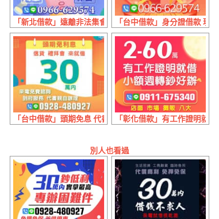
「新北借款」遠離非法集會 杜絕錢莊暴利 | 資金週轉好幫手
「台中借款」身分證借款 現辦現領
「台中借款」頭期免息 代書親自辦理 | 30萬 禮拜會信貸來
「彰化借款」有工作證明就借 攤販
別人也看過