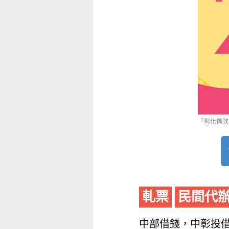
「彰化借款」
軋票
民間代
中部借錢，中彰投