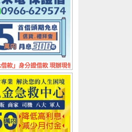
 分24期月付2500
借款」身分證借款 現辦現領 | 1-50萬內