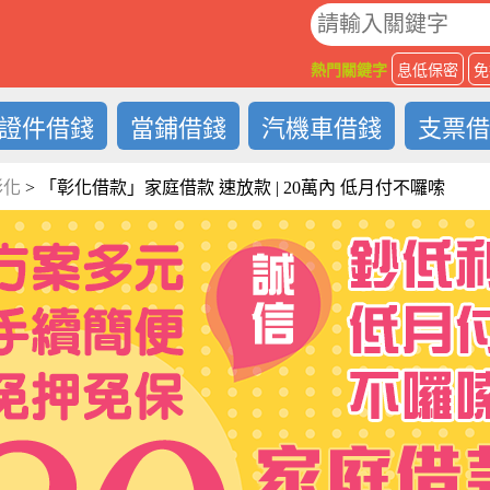
O
熱門關鍵字
息低保密
免
證件借錢
當鋪借錢
汽機車借錢
支票
彰化
>
「彰化借款」家庭借款 速放款 | 20萬內 低月付不囉嗦