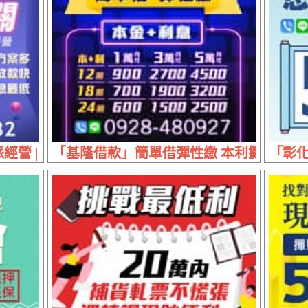
營 | 1~60萬 講信用重專業
「基隆借款」簡單借彈性繳 本利攤還 | 借5萬
「彰化