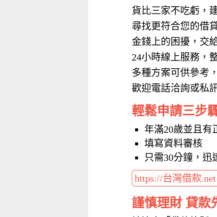
貨比三家不吃虧，
尋找更符合您的借
金錢上的困擾，交
24小時線上服務，
多種方案可供參考
歡迎電話洽詢或私訊加
輕鬆申請三步
年滿20歲並且有
填寫資料審核
只需30分鐘，迅
https://台灣借款.ne
謹慎理財 貸款