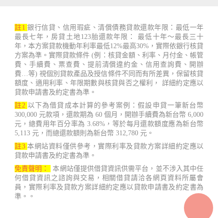
註1
銀行信貸、信用瑕疵、清償債務貸款還款年限：最低一年
最長七年，房貸土地123胎還款年限： 最低十年～最長三十
年，本方案貸款機動年利率最低12%最高30%，實際依銀行核貸
方案為準。實際貸款條件 (例：核貸金額、利率、月付金、帳管
費、手續費、票查費、提前清償違約金、信用查詢費、開辦
費…等) 視個別貸款產品及授信條件不同而有所差異，保留核貸
額度、適用利率、年限期數與核貸與否之權利， 詳細約定應以
貸款申請書及約定書為準。
註2
以下為借貸成本計算的參考案例：假設申貸一筆新台幣
300,000 元款項，還款期為 60 個月，開辦手續費為新台幣 6,000
元，總費用年百分率為 3.68%，等於每月還款額度應為新台幣
5,113 元，而總還款額則為新台幣 312,780 元。
註3
本網站資料僅供參考，實際利率及貸款方案詳細約定應以
貸款申請書及約定書為準。
免責聲明：
本網站僅提供借貸資訊供需平台，並不涉入其中任
何借貸資訊之諮詢與交易，相關借貸請洽各網頁資料所屬會
員，實際利率及貸款方案詳細約定應以貸款申請書及約定書為
準。。