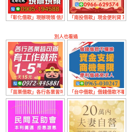
「彰化借款」現辦現領 信用瑕疵免擔心 | 保證最低利 實拿
「南投借款」現金便利貸 軍人
別人也看過
「苗栗借款」各行各業皆可辦 有工作來就借 | 1~5萬 1天15元
「台中借款」借錢借款不囉嗦 便