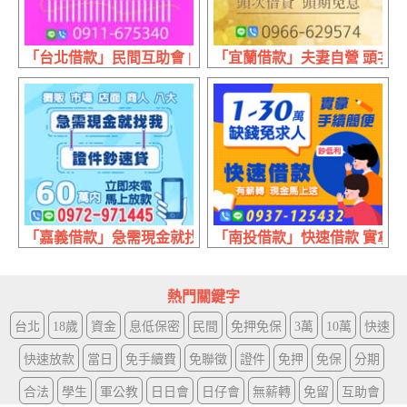
「台北借款」民間互助會 | 本利攤還 拒息滾息
「宜蘭借款」夫妻自營 頭次借貸 
「嘉義借款」急需現金就找我 證件超速貸 | 60萬內 來電立
「南投借款」快速借款 實拿手續
熱門關鍵字
台北
18歲
資金
息低保密
民間
免押免保
3萬
10萬
快速
快速放款
當日
免手續費
免聯徵
證件
免押
免保
分期
合法
學生
軍公教
日日會
日仔會
無薪轉
免留
互助會