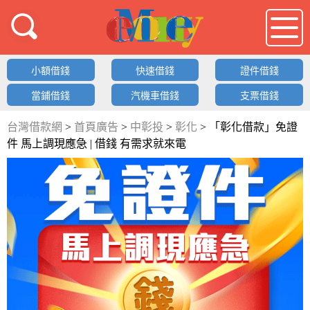
借錢LOGO
小額借錢
快速借錢
證件借錢
當鋪借錢
汽機車借錢
支票借錢
台灣借款網
>
首頁廣告
>
中彰投
>
彰化
>
「彰化借款」免證
件 馬上調現應急 | 借錢 有需求就來電