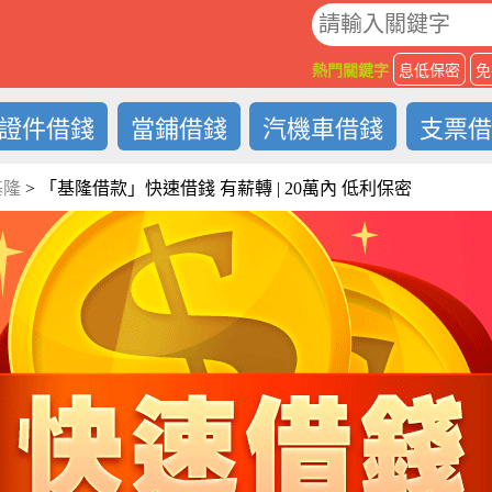
O
熱門關鍵字
息低保密
免
證件借錢
當鋪借錢
汽機車借錢
支票
基隆
>
「基隆借款」快速借錢 有薪轉 | 20萬內 低利保密