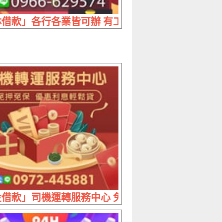
 利息最低到府服務
借款」各行各業皆可辦 有工作來就借 | 1~5萬 1天1
自由分期遠離高利惡夢
借款」司機運轉服務中心 免押免保 | 優惠利息 輕