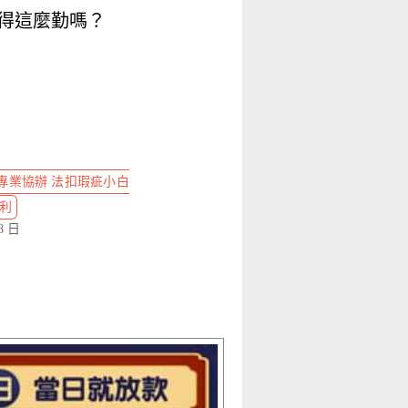
得這麼勤嗎？
專業協辦 法扣瑕疵小白
低利
8 日