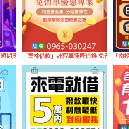
短期應急 | 1~30萬 線上審核馬上領現
「雲林借款」計程車運匠借錢 免留車優惠專
「南投