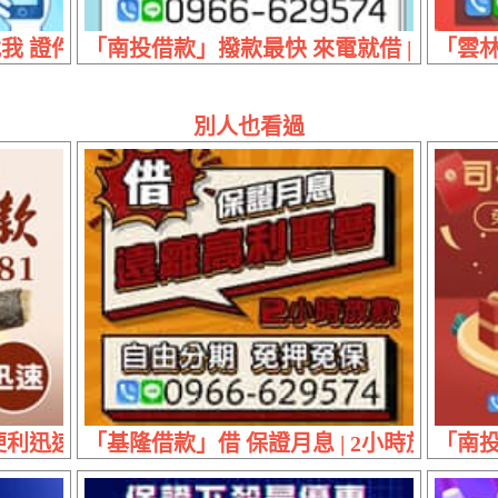
 證件超速貸 | 60萬內 來電立即放款
「南投借款」撥款最快 來電就借 | 5萬內
「雲林
別人也看過
利迅速 | 信用評分 貸款專業
「基隆借款」借 保證月息 | 2小時放款 
「南投