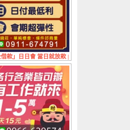
案 | 利息最低廉 分期最彈性
借款」日日會 當日就放款 | 日付最低利 會期超彈性