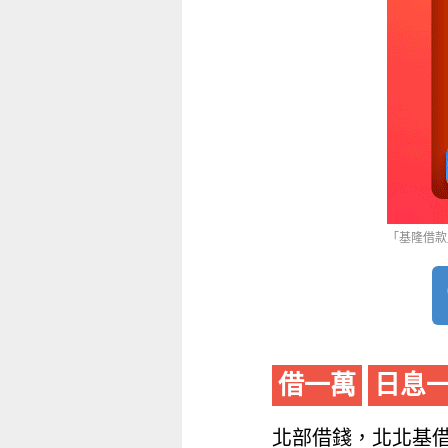
「基隆借款」
借一萬
日息
北部借錢，北北基