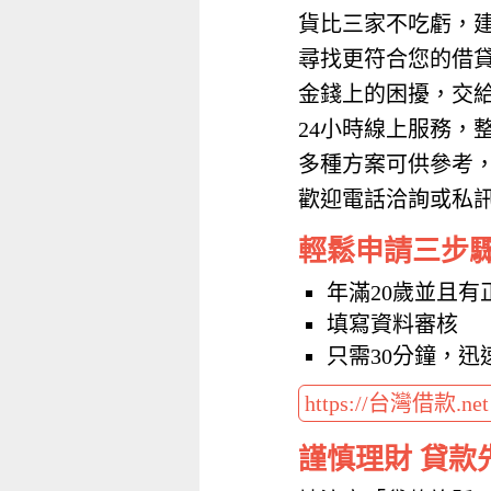
貨比三家不吃虧，
尋找更符合您的借
金錢上的困擾，交
24小時線上服務，
多種方案可供參考
歡迎電話洽詢或私訊加
輕鬆申請三步
年滿20歲並且有
填寫資料審核
只需30分鐘，迅
https://台灣借款.ne
謹慎理財 貸款