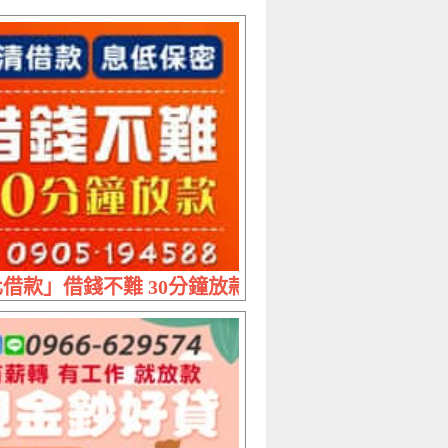
達 | 1~30萬內 手續簡便彈性還款
借款」借錢不難 30分鐘放款 | 代清借款 息低保密