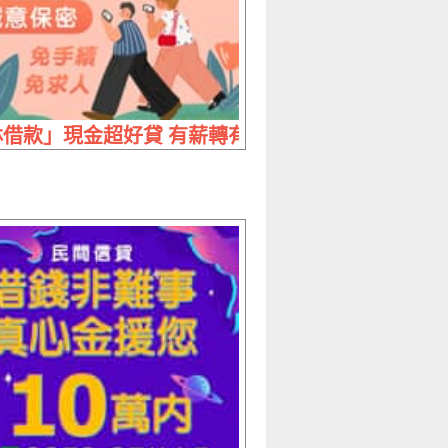
辦現領 不留車免押證
借款」現金超好貸 有薪轉有工作 | 就放款 誠意保