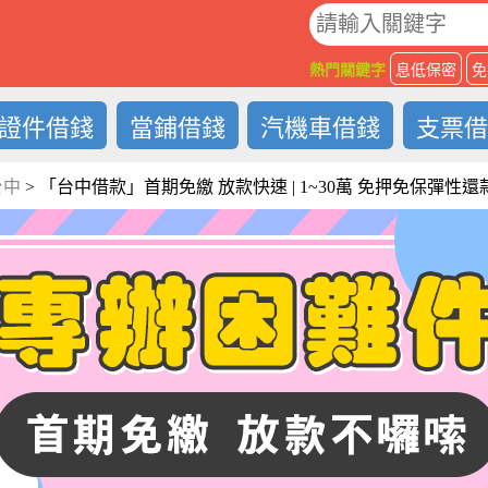
O
熱門關鍵字
息低保密
免
證件借錢
當鋪借錢
汽機車借錢
支票
台中
>
「台中借款」首期免繳 放款快速 | 1~30萬 免押免保彈性還