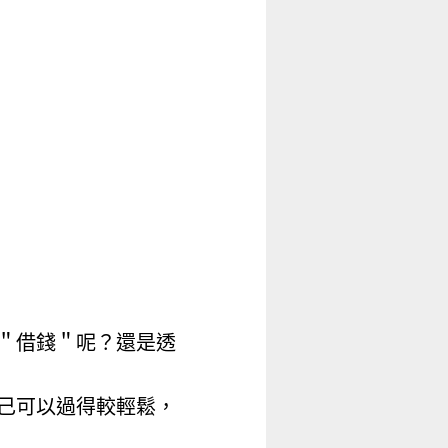
＂借錢＂呢？還是透
己可以過得較輕鬆，