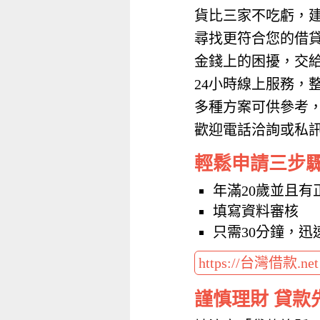
貨比三家不吃虧，
尋找更符合您的借
金錢上的困擾，交
24小時線上服務，
多種方案可供參考
歡迎電話洽詢或私訊加
輕鬆申請三步
年滿20歲並且有
填寫資料審核
只需30分鐘，迅
https://台灣借款.ne
謹慎理財 貸款